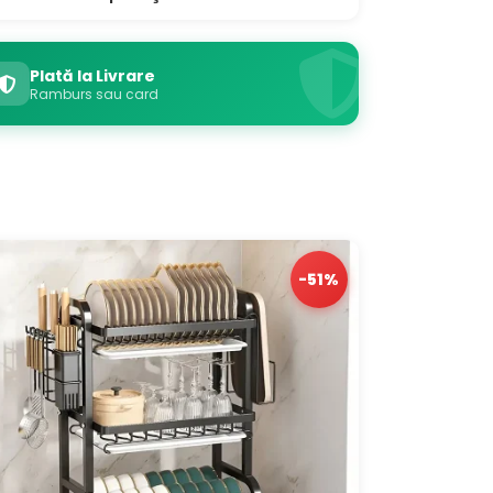
Plată la Livrare
Ramburs sau card
-51%