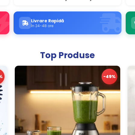
Livrare Rapidă
În 24-48 ore
Top Produse
%
-49%