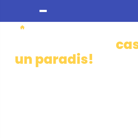
CASĂ ȘI GRĂDINĂ
Transformă-ți
intrat
cas
un paradis!
Produse inteligente pentru o casă ordonată,
înfloritoare și un confort de 5 stele.