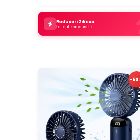
Reduceri Zilnice
La toate produsele
-50