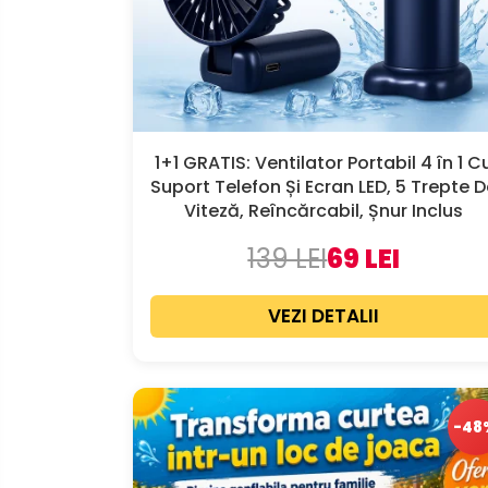
1+1 GRATIS: Ventilator Portabil 4 în 1 C
Suport Telefon Și Ecran LED, 5 Trepte 
Viteză, Reîncărcabil, Șnur Inclus
139 LEI
69 LEI
VEZI DETALII
-48