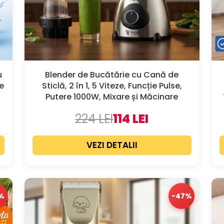
u
Blender de Bucătărie cu Cană de
De
Sticlă, 2 în 1, 5 Viteze, Funcție Pulse,
Putere 1000W, Mixare și Măcinare
224 LEI
114 LEI
VEZI DETALII
%
-47%