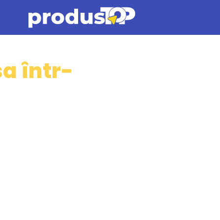
 la apă!
a într-
 o grădină