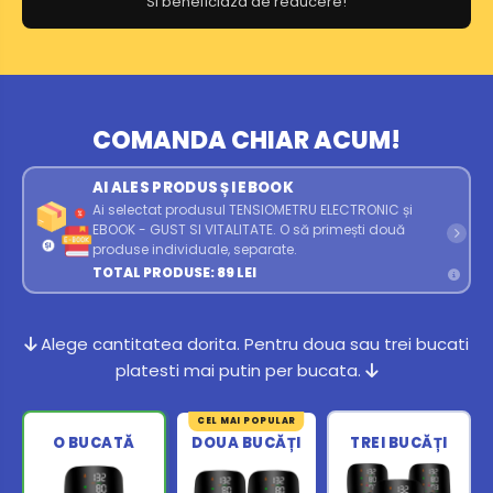
Si beneficiaza de reducere!
COMANDA CHIAR ACUM!
AI ALES PRODUS ȘI EBOOK
Ai selectat produsul TENSIOMETRU ELECTRONIC și
EBOOK - GUST SI VITALITATE. O să primești două
produse individuale, separate.
TOTAL PRODUSE: 89 LEI
Alege cantitatea dorita. Pentru doua sau trei bucati
platesti mai putin per bucata.
CEL MAI POPULAR
O BUCATĂ
DOUA BUCĂȚI
TREI BUCĂȚI