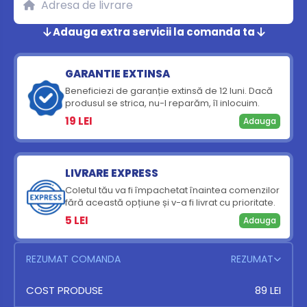
Adauga extra servicii la comanda ta
GARANTIE EXTINSA
Beneficiezi de garanție extinsă de 12 luni. Dacă
produsul se strica, nu-l reparăm, îl inlocuim.
19 LEI
Adauga
LIVRARE EXPRESS
Coletul tău va fi împachetat înaintea comenzilor
fără această opțiune și v-a fi livrat cu prioritate.
5 LEI
Adauga
REZUMAT COMANDA
REZUMAT
TENSIOMETRU ELECTRONIC X1
COST PRODUSE
40 LEI
89 LEI