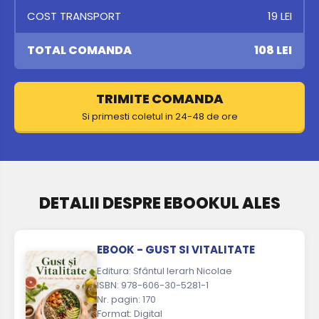
EBOOK - GUST SI VITALITATE
COST TRANSPORT
49 LEI
19 LEI
✕
LIVRARE CURIER RAPID
TOTAL COMANDA
108 LEI
19 LEI
TRIMITE COMANDA
Si primesti coletul in 24-48 de ore
DETALII DESPRE EBOOKUL ALES
EBOOK - GUST SI VITALITATE
Editura: Sfântul Ierarh Nicolae
ISBN: 978-606-30-5281-1
Nr. pagin: 170
Format: Digital