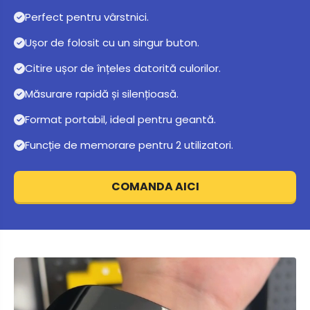
Perfect pentru vârstnici.
Ușor de folosit cu un singur buton.
Citire ușor de înțeles datorită culorilor.
Măsurare rapidă și silențioasă.
Format portabil, ideal pentru geantă.
Funcție de memorare pentru 2 utilizatori.
COMANDA AICI