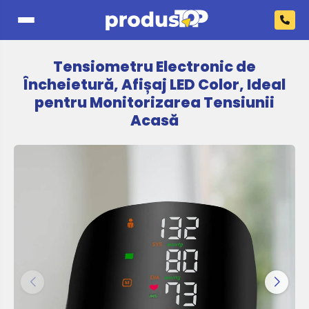
Tensiometru Electronic de
Încheietură, Afișaj LED Color, Ideal
pentru Monitorizarea Tensiunii
Acasă