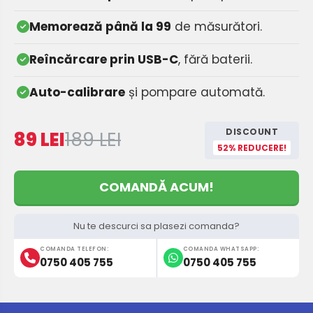
Memorează până la 99
de măsurători.
Reîncărcare prin USB-C
, fără baterii.
Auto-calibrare
și pompare automată.
DISCOUNT
89 LEI
189 LEI
52% REDUCERE!
COMANDĂ ACUM!
Nu te descurci sa plasezi comanda?
COMANDA TELEFON:
COMANDA WHATSAPP:
0750 405 755
0750 405 755