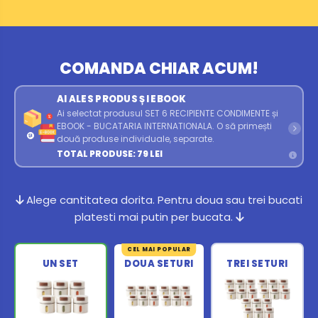
COMANDA CHIAR ACUM!
AI ALES PRODUS ȘI EBOOK
Ai selectat produsul SET 6 RECIPIENTE CONDIMENTE și
EBOOK - BUCATARIA INTERNATIONALA. O să primești
două produse individuale, separate.
TOTAL PRODUSE: 79 LEI
Alege cantitatea dorita. Pentru doua sau trei bucati
platesti mai putin per bucata.
CEL MAI POPULAR
UN SET
DOUA SETURI
TREI SETURI