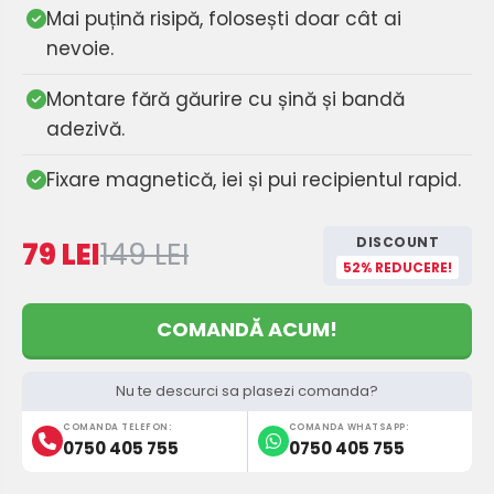
Mai puțină risipă, folosești doar cât ai
nevoie.
Montare fără găurire cu șină și bandă
adezivă.
Fixare magnetică, iei și pui recipientul rapid.
DISCOUNT
79 LEI
149 LEI
52% REDUCERE!
COMANDĂ ACUM!
Nu te descurci sa plasezi comanda?
COMANDA TELEFON:
COMANDA WHATSAPP:
0750 405 755
0750 405 755