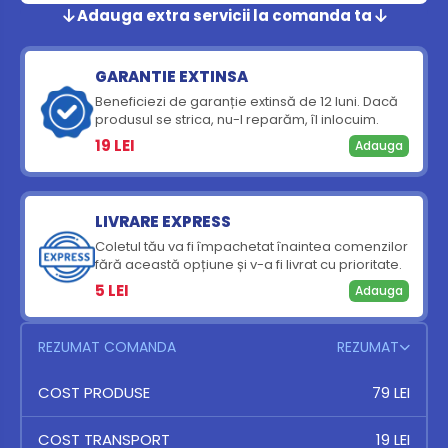
Adauga extra servicii la comanda ta
GARANTIE EXTINSA
Beneficiezi de garanție extinsă de 12 luni. Dacă
produsul se strica, nu-l reparăm, îl inlocuim.
19 LEI
Adauga
LIVRARE EXPRESS
Coletul tău va fi împachetat înaintea comenzilor
fără această opțiune și v-a fi livrat cu prioritate.
5 LEI
Adauga
REZUMAT COMANDA
REZUMAT
SET 6 RECIPIENTE CONDIMENTE X1
COST PRODUSE
40 LEI
79 LEI
EBOOK - BUCATARIA INTERNATIONALA
COST TRANSPORT
39 LEI
19 LEI
✕