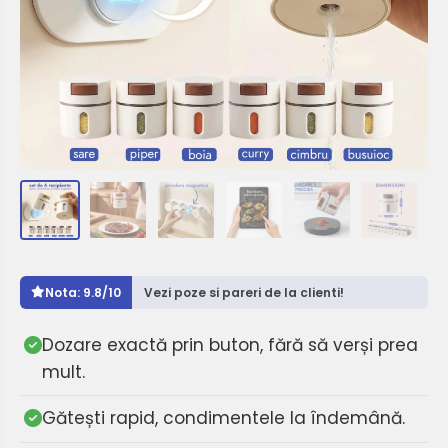
Nota: 9.8/10
Vezi poze si pareri de la clienti!
Dozare exactă prin buton, fără să verși prea
mult.
Gătești rapid, condimentele la îndemână.