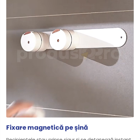
Fixare magnetică pe șină
Recipientele stau prinse sigur și se detașează instant